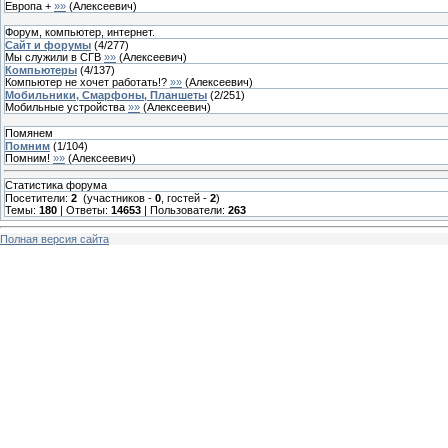
Европа +
»»
(
Алексеевич
)
Форум, компьютер, интернет.
Сайт и форумы
(
4
/
277
)
Мы служили в СГВ
»»
(
Алексеевич
)
Компьютеры
(
4
/
137
)
Компьютер не хочет работать!?
»»
(
Алексеевич
)
Мобильники, Смарфоны, Планшеты
(
2
/
251
)
Мобильные устройства
»»
(
Алексеевич
)
Помянем
Помним
(
1
/
104
)
Помним!
»»
(
Алексеевич
)
Статистика форума
Посетители:
2
(участников -
0
, гостей -
2
)
Темы:
180
| Ответы:
14653
| Пользователи:
263
Полная версия сайта