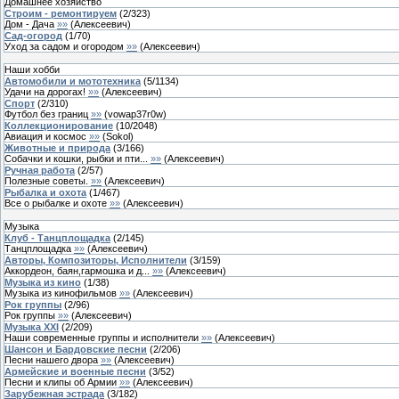
Домашнее хозяйство
Строим - ремонтируем
(
2
/
323
)
Дом - Дача
»»
(
Алексеевич
)
Сад-огород
(
1
/
70
)
Уход за садом и огородом
»»
(
Алексеевич
)
Наши хобби
Автомобили и мототехника
(
5
/
1134
)
Удачи на дорогах!
»»
(
Алексеевич
)
Спорт
(
2
/
310
)
Футбол без границ
»»
(
vowap37r0w
)
Коллекционирование
(
10
/
2048
)
Авиация и космос
»»
(
Sokol
)
Животные и природа
(
3
/
166
)
Собачки и кошки, рыбки и пти...
»»
(
Алексеевич
)
Ручная работа
(
2
/
57
)
Полезные советы.
»»
(
Алексеевич
)
Рыбалка и охота
(
1
/
467
)
Все о рыбалке и охоте
»»
(
Алексеевич
)
Музыка
Клуб - Танцплощадка
(
2
/
145
)
Танцплощадка
»»
(
Алексеевич
)
Авторы, Композиторы, Исполнители
(
3
/
159
)
Аккордеон, баян,гармошка и д...
»»
(
Алексеевич
)
Музыка из кино
(
1
/
38
)
Музыка из кинофильмов
»»
(
Алексеевич
)
Рок группы
(
2
/
96
)
Рок группы
»»
(
Алексеевич
)
Музыка ХХI
(
2
/
209
)
Наши современные группы и исполнители
»»
(
Алексеевич
)
Шансон и Бардовские песни
(
2
/
206
)
Песни нашего двора
»»
(
Алексеевич
)
Армейские и военные песни
(
3
/
52
)
Песни и клипы об Армии
»»
(
Алексеевич
)
Зарубежная эстрада
(
3
/
182
)